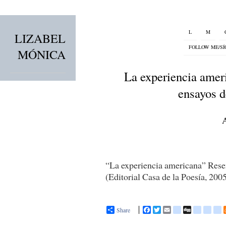
L
M
LIZABEL
FOLLOW ME/S
MÓNICA
La experiencia ameri
ensayos 
“La experiencia americana” Rese
(Editorial Casa de la Poesía, 200
Share
F
T
E
b
D
d
g
l
a
w
m
l
i
i
o
i