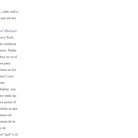
, cada cual a
que así sea.
a" (
Richard
ueva York,
la conducta
uerzo. Nadie
hoy no es el
ces para
eemos en los
amos" creo
ente
 hablar, son
mo están las
ara poner el
pinión es que
mentos de
ienta de lo
o de
 el "qué" o el