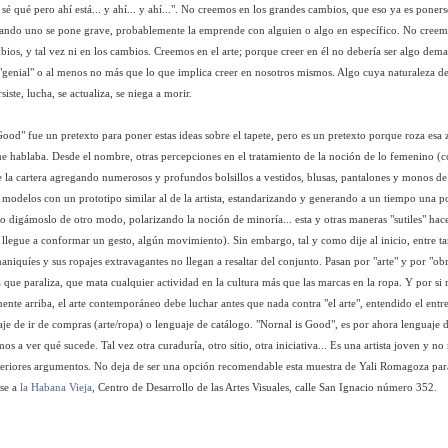
o sé qué pero ahí está... y ahí... y ahí...". No creemos en los grandes cambios, que eso ya es pone
uando uno se pone grave, probablemente la emprende con alguien o algo en específico. No creem
ios, y tal vez ni en los cambios. Creemos en el arte; porque creer en él no debería ser algo dem
 "genial" o al menos no más que lo que implica creer en nosotros mismos. Algo cuya naturaleza 
iste, lucha, se actualiza, se niega a morir.
ood" fue un pretexto para poner estas ideas sobre el tapete, pero es un pretexto porque roza esa 
que hablaba. Desde el nombre, otras percepciones en el tratamiento de la noción de lo femenino (
 la cartera agregando numerosos y profundos bolsillos a vestidos, blusas, pantalones y monos de v
 modelos con un prototipo similar al de la artista, estandarizando y generando a un tiempo una po
o digámoslo de otro modo, polarizando la noción de minoría... esta y otras maneras "sutiles" hac
 llegue a conformar un gesto, algún movimiento). Sin embargo, tal y como dije al inicio, entre ta
maniquíes y sus ropajes extravagantes no llegan a resaltar del conjunto. Pasan por "arte" y por "obra
 que paraliza, que mata cualquier actividad en la cultura más que las marcas en la ropa. Y por si 
ente arriba, el arte contemporáneo debe luchar antes que nada contra "el arte", entendido el ent
e de ir de compras (arte/ropa) o lenguaje de catálogo. "Nornal is Good", es por ahora lenguaje d
os a ver qué sucede. Tal vez otra curaduría, otro sitio, otra iniciativa... Es una artista joven y no
teriores argumentos. No deja de ser una opción recomendable esta muestra de Yali Romagoza par
rse a
la Habana Vieja
, Centro de Desarrollo de las Artes Visuales, calle San Ignacio número 352.