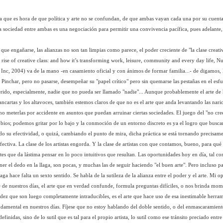
a que es hora de que política y arte no se confundan, de que ambas vayan cada una por su cuenta
la sociedad entre ambas es una negociación para permitir una convivencia pacífica, pues adelante, 
que engañarse, las alianzas no son tan limpias como parece, el poder creciente de "la clase creativ
 rise of creative class: and how it’s transforming work, leisure, community and every day life, N
Inc, 2004) va de la mano -en casamiento oficial y con ánimos de formar familia...- de digamos, 
 Pinchar, pero no pasarse, desempeñar su "papel crítico" pero sin quemarse las pestañas en el esf
erido, especialmente, nadie que no pueda ser llamado "nadie"... Aunque probablemente el arte de 
pancartas y los altavoces, también estemos claros de que no es el arte que anda levantando las nari
no meterlas por accidente en asuntos que puedan arruinar ciertas sociedades. El juego del "no cr
ios; podemos gritar por lo bajo y la conmoción de un entorno discreto es ya el logro que busc
do su efectividad, o quizá, cambiando el punto de mira, dicha práctica se está tornando precisam
ectiva. La clase de los artistas engorda. Y la clase de artistas con que contamos, bueno, para qué
ntes que da lástima pensar en lo poco intuitivos que resultan. Las oportunidades hoy en día, tal co
ner el dedo en la llaga, son pocas, y muchas las de seguir haciendo "el buen arte". Pero incluso p
laga hace falta un sexto sentido. Se habla de la sutileza de la alianza entre el poder y el arte. Mi o
e de nuestros días, el arte que en verdad confunde, formula preguntas difíciles, o nos brinda mo
idez que son luego completamente intraducibles, es el arte que hace uso de esa inestimable herram
undamental en nuestros días. Fíjese que no estoy hablando del doble sentido, o del enmascaramient
efinidas, sino de lo sutil que es tal para el propio artista, lo sutil como ese tránsito preciado entre