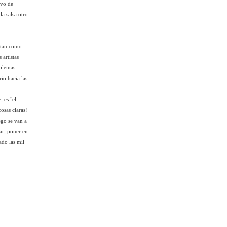
ivo de
a salsa otro
sitan como
 artistas
oblemas
rio hacia las
 es "el
osas claras!
ego se van a
ar, poner en
ado las mil