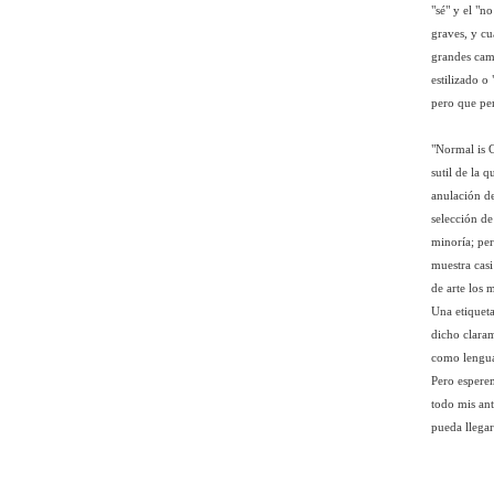
"sé" y el "n
graves, y c
grandes camb
estilizado o
pero que pers
"Normal is G
sutil de la 
anulación de
selección de
minoría; per
muestra casi
de arte los 
Una etiqueta
dicho claram
como lenguaj
Pero esperem
todo mis an
pueda llega