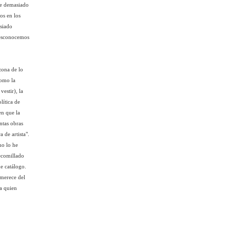
rse demasiado
os en los
asiado
desconocemos
zona de lo
como la
estir), la
lítica de
en que la
ntas obras
 de artista".
no lo he
recomillado
e catálogo.
 merece del
a quien