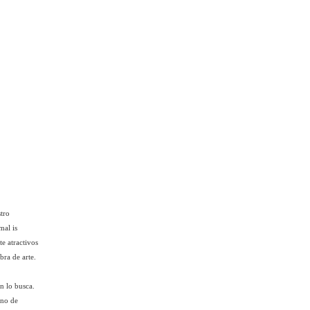
tro
mal is
e atractivos
bra de arte.
n lo busca.
uno de