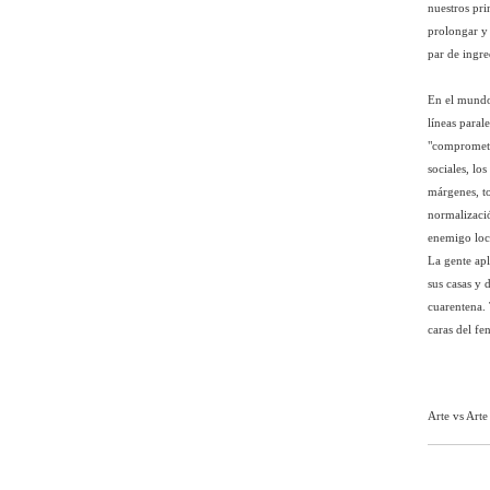
nuestros pri
prolongar y 
par de ingred
En el mundo 
líneas paral
"comprometid
sociales, lo
márgenes, to
normalizació
enemigo loca
La gente apl
sus casas y 
cuarentena. 
caras del f
Arte vs Arte