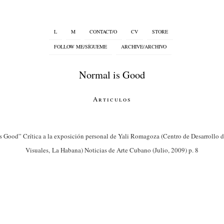
L
M
CONTACT/O
CV
STORE
FOLLOW ME/SÍGUEME
ARCHIVE/ARCHIVO
Normal is Good
Articulos
s Good” Crítica a la exposición personal de Yali Romagoza (Centro de Desarrollo de
Visuales, La Habana) Noticias de Arte Cubano (Julio, 2009) p. 8