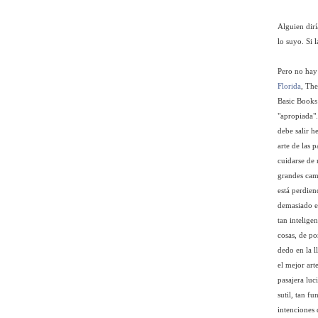
Alguien dirí
lo suyo. Si 
Pero no hay 
Florida
, The
Basic Books 
"apropiada".
debe salir h
arte de las 
cuidarse de 
grandes camb
está perdien
demasiado ef
tan intelige
cosas, de po
dedo en la l
el mejor art
pasajera luc
sutil, tan f
intenciones d