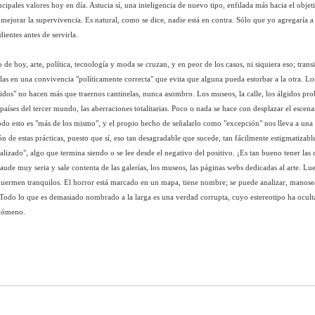
ncipales valores hoy en día. Astucia sí, una inteligencia de nuevo tipo, enfilada más hacia el objet
mejorar la supervivencia. Es natural, como se dice, nadie está en contra. Sólo que yo agregaría a l
ientes antes de servirla.
de hoy, arte, política, tecnología y moda se cruzan, y en peor de los casos, ni siquiera eso; tran
elas en una convivencia "políticamente correcta" que evita que alguna pueda estorbar a la otra. Los
os" no hacen más que traernos cantinelas, nunca asombro. Los museos, la calle, los álgidos pr
s países del tercer mundo, las aberraciones totalitarias. Poco o nada se hace con desplazar el escena
do esto es "más de los mismo", y el propio hecho de señalarlo como "excepción" nos lleva a una
n de estas prácticas, puesto que sí, eso tan desagradable que sucede, tan fácilmente estigmatizable,
lizado", algo que termina siendo o se lee desde el negativo del positivo. ¡Es tan bueno tener las c
aude muy seria y sale contenta de las galerías, los museos, las páginas webs dedicadas al arte. Lu
duermen tranquilos. El horror está marcado en un mapa, tiene nombre; se puede analizar, manose
Todo lo que es demasiado nombrado a la larga es una verdad corrupta, cuyo estereotipo ha ocult
enómeno.