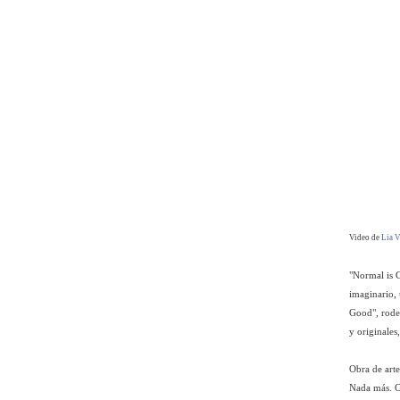
Video de
Lia V
"Normal is G
imaginario, 
Good", rodea
y originales
Obra de arte
Nada más. Cl