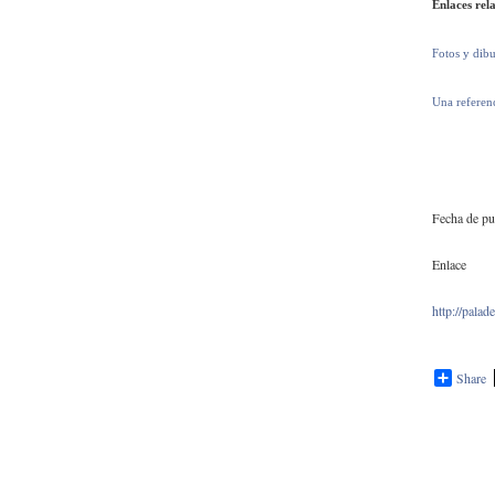
Enlaces rel
Fotos y dibu
Una referenc
Fecha de pub
Enlace
http://pala
Share