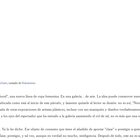
illares
, tomado de
Habanemia
ood", una nueva línea de ropa femenina. En una galería... de arte. La idea puede conmover nues
ubicada como está al inicio de este párrafo, y lamento quitarle al lector su ilusión: no es
así
, "Nor
da de otras exposiciones de artistas plásticos, incluso con sus maniquíes y diseños verdaderament
, a los ojos del espectador que ha entrado a la galería asumiendo el rol de tal, no es más que una o
. Ya lo he dicho. Ese objeto de consumo que tiene el añadido de aportar "clase" o prestigio a quie
ase, prestigio, y tal vez, aunque en verdad no mucho, inteligencia. Después de todo, este no es 